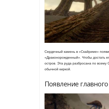
е
т
е
х
н
Сердечный камень в «Скайриме» появ
о
«Драконорожденный». Чтобы достать ег
остров. Эта руда разбросана по всему 
л
обычной киркой.
о
Появление
главного
г
и