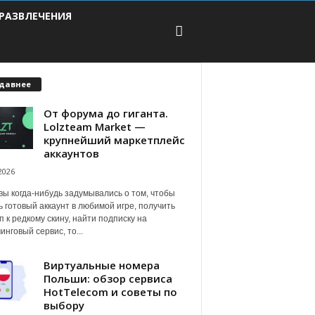
РАЗВЛЕЧЕНИЯ
давнее
От форума до гиганта.
Lolzteam Market —
крупнейший маркетплейс
аккаунтов
2026
вы когда-нибудь задумывались о том, чтобы
ь готовый аккаунт в любимой игре, получить
п к редкому скину, найти подписку на
инговый сервис, то...
Виртуальные номера
Польши: обзор сервиса
HotTelecom и советы по
выбору