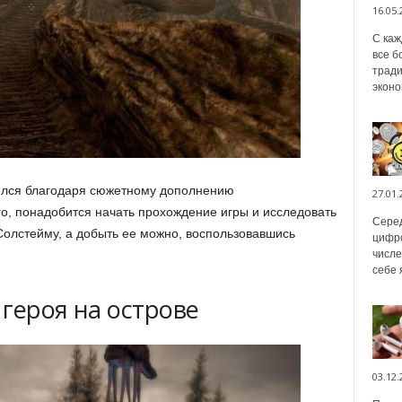
16.05.
С каж
все б
тради
эконо
ился благодаря сюжетному дополнению
27.01.
о, понадобится начать прохождение игры и исследовать
Серед
Солстейму, а добыть ее можно, воспользовавшись
цифро
числе
себе 
 героя на острове
03.12.