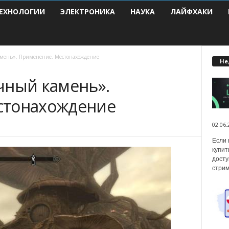
ЕХНОЛОГИИ
ЭЛЕКТРОНИКА
НАУКА
ЛАЙФХАКИ
мень». Применение. Местонахождение
Не
чный камень».
стонахождение
02.06.
Если 
купит
досту
стрим