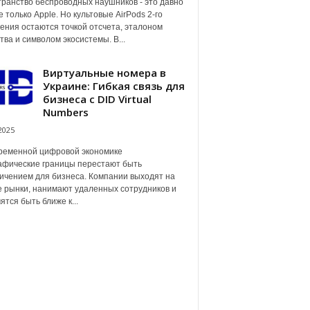
ранство беспроводных наушников - это давно
е только Apple. Но культовые AirPods 2-го
ения остаются точкой отсчета, эталоном
тва и символом экосистемы. В...
Виртуальные номера в
Украине: Гибкая связь для
бизнеса с DID Virtual
Numbers
2025
ременной цифровой экономике
афические границы перестают быть
ичением для бизнеса. Компании выходят на
 рынки, нанимают удаленных сотрудников и
ятся быть ближе к...