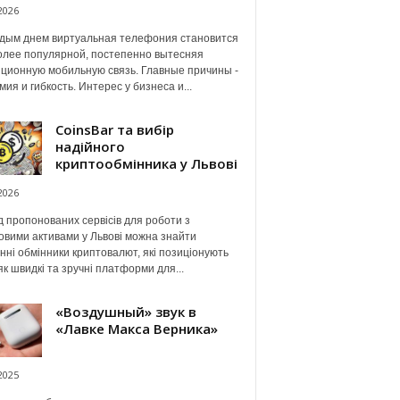
2026
дым днем виртуальная телефония становится
олее популярной, постепенно вытесняя
ционную мобильную связь. Главные причины -
мия и гибкость. Интерес у бизнеса и...
CoinsBar та вибір
надійного
криптообмінника у Львові
2026
 пропонованих сервісів для роботи з
вими активами у Львові можна знайти
нні обмінники криптовалют, які позиціонують
як швидкі та зручні платформи для...
«Воздушный» звук в
«Лавке Макса Верника»
2025