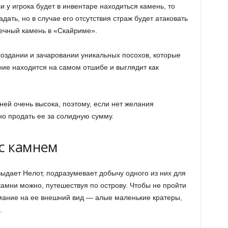
и у игрока будет в инвентаре находиться камень, то
дать, но в случае его отсутствия страж будет атаковать
рдечный камень в «Скайриме».
создании и зачаровании уникальных посохов, которые
ние находится на самом отшибе и выглядит как
мней очень высока, поэтому, если нет желания
но продать ее за солидную сумму.
 с камнем
ыдает Нелот, подразумевает добычу одного из них для
амни можно, путешествуя по острову. Чтобы не пройти
мание на ее внешний вид — алые маленькие кратеры,
.