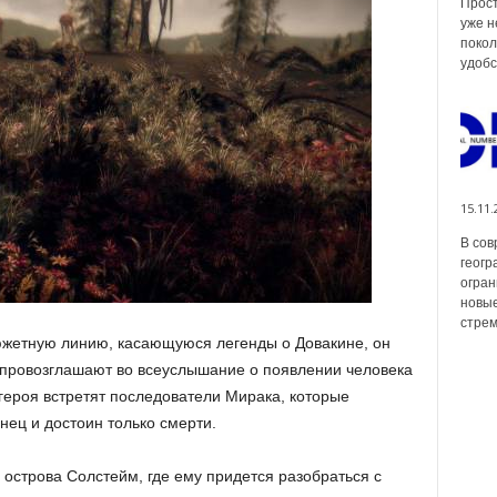
Прост
уже н
покол
удобс
15.11.
В сов
геогр
огран
новые
стрем
сюжетную линию, касающуюся легенды о Довакине, он
 провозглашают во всеуслышание о появлении человека
 героя встретят последователи Мирака, которые
нец и достоин только смерти.
 острова Солстейм, где ему придется разобраться с