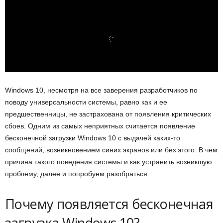
ы
е
т
е
Windows 10, несмотря на все заверения разработчиков по
х
поводу универсальности системы, равно как и ее
предшественницы, не застрахована от появления критических
н
сбоев. Одним из самых неприятных считается появление
бесконечной загрузки Windows 10 с выдачей каких-то
о
сообщений,
возникновением синих экранов или без этого. В чем
причина такого поведения системы и как устранить возникшую
л
проблему, далее и попробуем разобраться.
о
Почему появляется бесконечная
г
загрузка Windows 10?