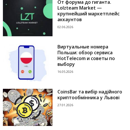
От форума до гиганта.
Lolzteam Market —
крупнейший маркетплейс
аккаунтов
02.06.2026
Виртуальные номера
Польши: обзор сервиса
HotTelecom и советы по
выбору
16.05.2026
CoinsBar та вибір надійного
криптообмінника у Львові
27.01.2026