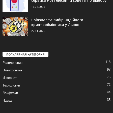
сервиса HotTelecom и советы по выбору
16.05.2026
CoinsBar та вибір надійного
криптообмінника у Львові
27.01.2026
ПОПУЛЯРНАЯ КАТЕГОРИЯ
118
Развлечения
97
Электроника
76
Интернет
72
Технологии
44
Лайфхаки
35
Наука