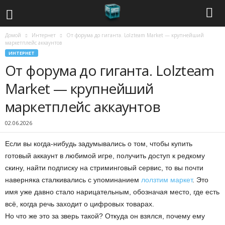
Домой
Интернет
От форума до гиганта. Lolzteam Market — крупнейший
С
маркетплейс аккаунтов
ИНТЕРНЕТ
о
От форума до гиганта. Lolzteam
в
Market — крупнейший
маркетплейс аккаунтов
р
02.06.2026
е
Если вы когда-нибудь задумывались о том, чтобы купить
м
готовый аккаунт в любимой игре, получить доступ к редкому
скину, найти подписку на стриминговый сервис, то
вы почти
е
наверняка сталкивались с упоминанием
лолзтим маркет
. Это
н
имя уже давно стало нарицательным, обозначая место, где есть
всё, когда речь заходит о цифровых товарах.
н
Но что же это за зверь такой? Откуда он взялся, почему ему