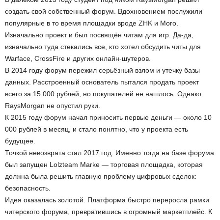
и
создать свой собственный форум. Вдохновением послужили
популярные в то время площадки вроде ZHK и Moro.
и
Изначально проект и был посвящён читам для игр. Да-да,
изначально туда стекались все, кто хотел обсудить читы для
Warface, CrossFire и других онлайн-шутеров.
В 2014 году форум пережил серьёзный взлом и утечку базы
данных. Расстроенный основатель пытался продать проект
всего за 15 000 рублей, но покупателей не нашлось. Однако
RaysMorgan не опустил руки.
К 2015 году форум начал приносить первые деньги — около 10
000 рублей в месяц, и стало понятно, что у проекта есть
будущее.
Точкой невозврата стал 2017 год. Именно тогда на базе форума
был запущен Lolzteam Marke — торговая площадка, которая
должна была решить главную проблему цифровых сделок:
безопасность.
Идея оказалась золотой. Платформа быстро переросла рамки
читерского форума, превратившись в огромный маркетплейс. К