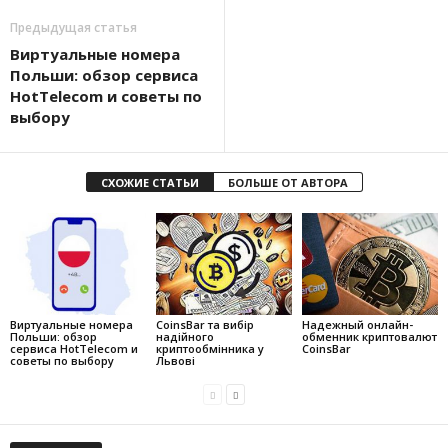
Предыдущая статья
Виртуальные номера
Польши: обзор сервиса
HotTelecom и советы по
выбору
СХОЖИЕ СТАТЬИ
БОЛЬШЕ ОТ АВТОРА
Виртуальные номера
CoinsBar та вибір
Надежный онлайн-
Польши: обзор
надійного
обменник криптовалют
сервиса HotTelecom и
криптообмінника у
CoinsBar
советы по выбору
Львові