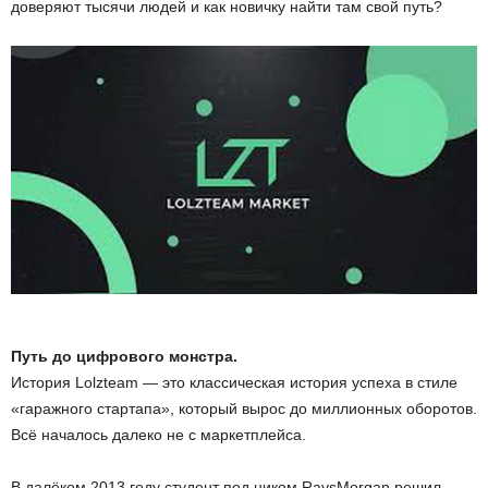
доверяют тысячи людей и как новичку найти там свой путь?
ы
е
т
е
х
н
о
Путь до цифрового монстра.
л
История Lolzteam — это классическая история успеха в стиле
о
«гаражного стартапа», который вырос до миллионных оборотов.
Всё началось далеко не с маркетплейса.
г
В далёком 2013 году студент под ником RaysMorgan решил