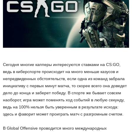
ы
е
т
е
х
Сегодня многие капперы интересуются ставками на CS:GO,
н
ведь в киберспорте происходит на много меньше казусов и
непредвиденных обстоятельств, если одна из команд забрала
о
инициативу с первых минут матча, то скорее всего она доведет
дело до конца и заберет победу. В спорте же бывает совсем
л
наоборот, игра может поменять ход событий в любую секунду,
ведь на 100% нельзя быть уверенным в результате исхода:
о
здесь и фаворит может проиграть матч с разгромным счетом.
г
В Global Offensive проводится много международных