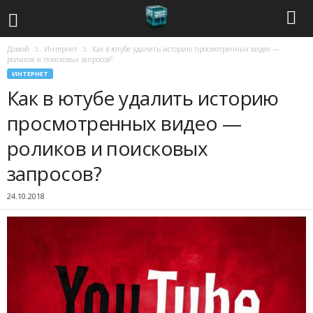
Домой
Интернет
Как в ютубе удалить историю просмотренных видео —
С
роликов и поисковых запросов?
ИНТЕРНЕТ
о
Как в ютубе удалить историю
в
просмотренных видео —
роликов и поисковых
р
запросов?
е
24.10.2018
м
е
н
н