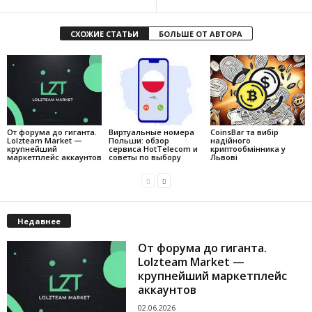
СХОЖИЕ СТАТЬИ
БОЛЬШЕ ОТ АВТОРА
От форума до гиганта.
Виртуальные номера
CoinsBar та вибір
Lolzteam Market —
Польши: обзор
надійного
крупнейший
сервиса HotTelecom и
криптообмінника у
маркетплейс аккаунтов
советы по выбору
Львові
Недавнее
От форума до гиганта.
Lolzteam Market —
крупнейший маркетплейс
аккаунтов
02.06.2026