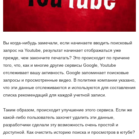
ы
е
т
Вы когда-нибудь замечали, если начинаете вводить поисковый
е
запрос на Youtube, результат начинает отображаться уже
прежде, чем закончите печатать? Это происходит по причине
х
того, что, как и многие другие сервисы Google, Youtube
отслеживает вашу активность. Google запоминает поисковые
н
запросы и просмотренные видео. В политике компании указано,
что эти данные отслеживаются и используются для составления
о
списка рекомендаций для каждой учетной записи.
л
Таким образом, происходит улучшение этого сервиса. Если же
о
какой-либо пользователь захочет удалить эти данные,
разработчики сделали эту возможность очень простой и
г
доступной. Как очистить историю поиска и просмотров в ютубе?