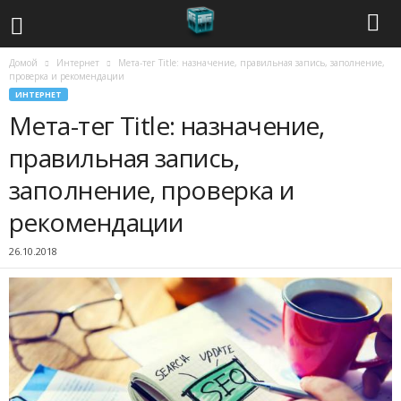
Домой
Интернет
Мета-тег Title: назначение, правильная запись, заполнение,
С
проверка и рекомендации
ИНТЕРНЕТ
о
Мета-тег Title: назначение,
в
правильная запись,
заполнение, проверка и
р
рекомендации
е
26.10.2018
м
е
н
н