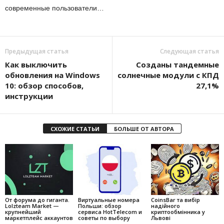
современные пользователи…
Предыдущая статья
Следующая статья
Как выключить
Созданы тандемные
обновления на Windows
солнечные модули с КПД
10: обзор способов,
27,1%
инструкции
СХОЖИЕ СТАТЬИ
БОЛЬШЕ ОТ АВТОРА
От форума до гиганта.
Виртуальные номера
CoinsBar та вибір
Lolzteam Market —
Польши: обзор
надійного
крупнейший
сервиса HotTelecom и
криптообмінника у
маркетплейс аккаунтов
советы по выбору
Львові