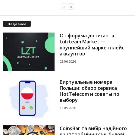
Недавнее
От форума до гиганта.
Lolzteam Market —
крупнейший маркетплейс
аккаунтов
02.06.2026
Виртуальные номера
Польши: обзор сервиса
HotTelecom и советы по
выбору
16.05.2026
CoinsBar та вибір надійного
криптообмінника у Львові