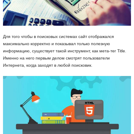
ы
е
т
Для того чтобы в поисковых системах сайт отображался
максимально корректно и показывал только полезную
е
информацию, существует такой инструмент, как мета-тег Title.
Именно на него первым делом смотрят пользователи
х
Интернета, когда заходят в любой поисковик.
н
о
л
о
г