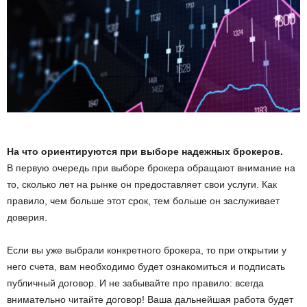
ы
е
т
е
х
На что ориентируются при выборе надежных брокеров.
н
В первую очередь при выборе брокера обращают внимание на
то, сколько лет на рынке он предоставляет свои услуги. Как
о
правило, чем больше этот срок, тем больше он заслуживает
доверия.
л
Если вы уже выбрали конкретного брокера, то при открытии у
о
него счета, вам необходимо будет ознакомиться и подписать
публичный договор. И не забывайте про правило: всегда
г
внимательно читайте договор! Ваша дальнейшая работа будет