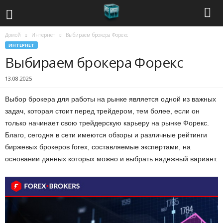
Домой
Интернет
Выбираем брокера Форекс
С
ИНТЕРНЕТ
Выбираем брокера Форекс
о
13.08.2025
в
Выбор брокера для работы на рынке является одной из важных
р
задач, которая стоит перед трейдером, тем более, если он
только начинает свою трейдерскую карьеру на рынке Форекс.
е
Благо, сегодня в сети имеются обзоры и различные рейтинги
м
биржевых брокеров forex, составляемые экспертами, на
основании данных которых можно и выбрать надежный вариант.
е
н
н