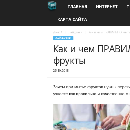
ГЛАВНАЯ
ИНТЕРНЕТ
Т
С
КАРТА САЙТА
о
в
Домой
Лайфхаки
Как и чем ПРАВИЛЬНО мыть
ЛАЙФХАКИ
Как и чем ПРАВ
р
фрукты
е
м
25.10.2018
е
Зачем при мытье фруктов нужны переки
узнаете как правильно и качественно м
н
н
ы