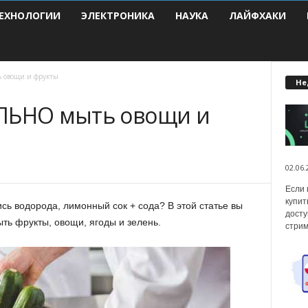
ЕХНОЛОГИИ
ЭЛЕКТРОНИКА
НАУКА
ЛАЙФХАКИ
 овощи и фрукты
Не
ИЛЬНО мыть овощи и
02.06.
Если 
купит
сь водорода, лимонный сок + сода? В этой статье вы
досту
ыть фрукты, овощи, ягоды и зелень.
стрим