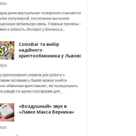
2026
дым днем виртуальная телефония становится
олее популярной, постепенно вытесняя
ционную мобильную связь. Главные причины -
мия и гибкость. Интерес у бизнеса и...
CoinsBar та вибір
надійного
криптообмінника у Львові
2026
 пропонованих сервісів для роботи з
вими активами у Львові можна знайти
нні обмінники криптовалют, які позиціонують
як швидкі та зручні платформи для...
«Воздушный» звук в
«Лавке Макса Верника»
2025