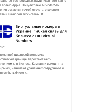
ранство беспроводных наушников - это давно
е только Apple. Но культовые AirPods 2-го
ения остаются точкой отсчета, эталоном
тва и символом экосистемы. В...
Виртуальные номера в
Украине: Гибкая связь для
бизнеса с DID Virtual
Numbers
2025
ременной цифровой экономике
афические границы перестают быть
ичением для бизнеса. Компании выходят на
 рынки, нанимают удаленных сотрудников и
ятся быть ближе к...