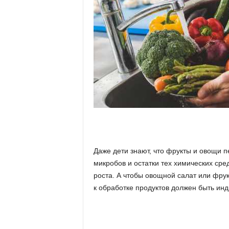
е
т
е
х
н
о
л
Даже дети знают, что фрукты и овощи 
микробов и остатки тех химических сре
о
роста. А чтобы овощной салат или фру
г
к обработке продуктов должен быть ин
и