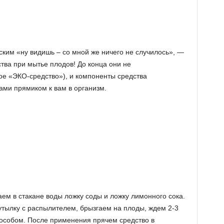
ским «ну видишь – со мной же ничего не случилось», —
тва при мытье плодов! До конца они не
ое «ЭКО-средство»), и компоненты средства
ми прямиком к вам в организм.
ем в стакане воды ложку соды и ложку лимонного сока.
утылку с распылителем, брызгаем на плоды, ждем 2-3
особом. После применения прячем средство в