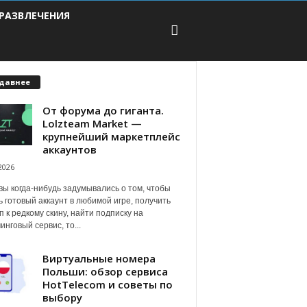
РАЗВЛЕЧЕНИЯ
давнее
От форума до гиганта.
Lolzteam Market —
крупнейший маркетплейс
аккаунтов
2026
вы когда-нибудь задумывались о том, чтобы
ь готовый аккаунт в любимой игре, получить
п к редкому скину, найти подписку на
инговый сервис, то...
Виртуальные номера
Польши: обзор сервиса
HotTelecom и советы по
выбору