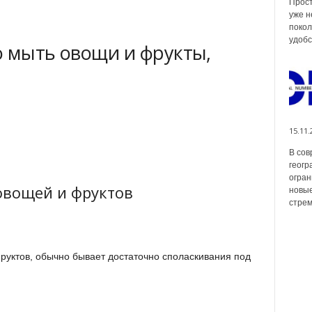
Прост
уже н
покол
удобс
о мыть овощи и фрукты,
15.11.
В сов
геогр
огран
овощей и фруктов
новые
стрем
фруктов, обычно бывает достаточно споласкивания под