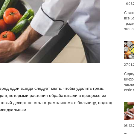
16.05.
С каж
все б
тради
эконо
27.01.
Серед
цифро
числе
перед едой
всегда следует мыть, чтобы удалить грязь,
себе 
дств, которыми растения обрабатывали в процессе их
ктовый десерт не стал «трамплином» в больницу, подход
дивидуальным.
03.12.