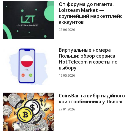
От форума до гиганта.
Lolzteam Market —
крупнейший маркетплейс
аккаунтов
02.06.2026
Виртуальные номера
Польши: обзор сервиса
HotTelecom и советы по
выбору
16.05.2026
CoinsBar та вибір надійного
криптообмінника у Львові
27.01.2026