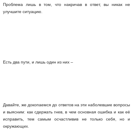
Проблема лишь в том, что накричав в ответ, вы никак не
ы
улучшите ситуацию.
е
т
е
х
Есть два пути, и лишь один из них –
н
о
л
Давайте, же докопаемся до ответов на эти наболевшие вопросы
о
и выясним: как сдержать гнев, в чем основная ошибка и как её
исправить, тем самым осчастливив не только себя, но и
г
окружающих.