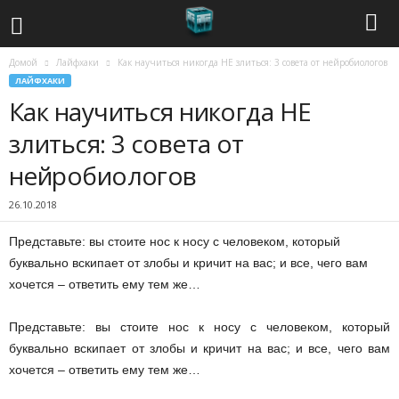
Домой
Лайфхаки
Как научиться никогда НЕ злиться: 3 совета от нейробиологов
С
ЛАЙФХАКИ
Как научиться никогда НЕ
о
злиться: 3 совета от
в
нейробиологов
р
26.10.2018
е
Представьте: вы стоите нос к носу с человеком, который
м
буквально вскипает от злобы и кричит на вас; и все, чего
вам
хочется – ответить ему тем же…
е
Представьте: вы стоите нос к носу с человеком, который
н
буквально вскипает от злобы и кричит на вас; и все, чего вам
хочется – ответить ему тем же…
н