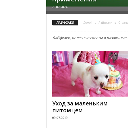
е
20.02.2024
т
ЛАЙФХАКИ
Домой
Лайфхаки
Страни
е
Лайфхаки, полезные советы и различные 
х
н
о
л
о
Уход за маленьким
г
питомцем
и
09.07.2019