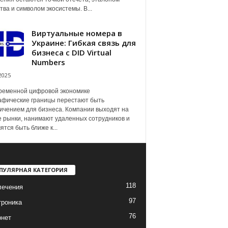
тва и символом экосистемы. В...
Виртуальные номера в
Украине: Гибкая связь для
бизнеса с DID Virtual
Numbers
2025
ременной цифровой экономике
афические границы перестают быть
ичением для бизнеса. Компании выходят на
 рынки, нанимают удаленных сотрудников и
ятся быть ближе к...
ПУЛЯРНАЯ КАТЕГОРИЯ
118
лечения
97
троника
76
рнет