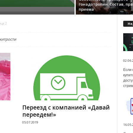
гонадотропин. Состав, пр
приема
Не
ца 2
хитрости
02.06.
Если 
купит
досту
стрим
Переезд с компанией «Давай
переедем!»
05.07.2019
16.05.