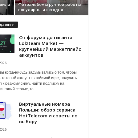
авила
Фотоальбомы ручной работы
популярны и сегодня
давнее
От форума до гиганта.
Lolzteam Market —
крупнейший маркетплейс
аккаунтов
2026
вы когда-нибудь задумывались о том, чтобы
ь готовый аккаунт в любимой игре, получить
п к редкому скину, найти подписку на
инговый сервис, то...
Виртуальные номера
Польши: обзор сервиса
HotTelecom и советы по
выбору
2026