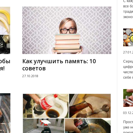
С каж
все б
тради
эконо
27.01.
тобы
Как улучшить память: 10
Серед
я!
советов
цифро
числе
27.10.2018
себе 
03.12.
Прост
уже н
покол