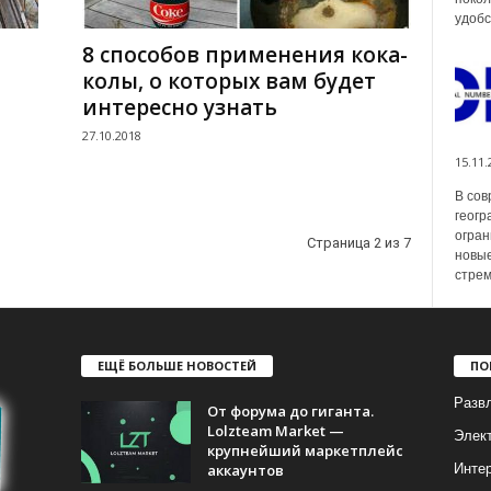
удобс
8 способов применения кока-
колы, о которых вам будет
интересно узнать
27.10.2018
15.11.
В сов
геогр
огран
Страница 2 из 7
новые
стрем
ЕЩЁ БОЛЬШЕ НОВОСТЕЙ
ПО
Разв
От форума до гиганта.
Lolzteam Market —
Элек
крупнейший маркетплейс
аккаунтов
Инте