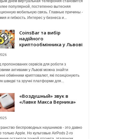
дым днем виртуальная телефония становится
олее популярной, постепенно вытесняя
ционную мобильную связь. Главные причины -
мия и гибкость. Интерес у бизнеса и...
CoinsBar та вибір
надійного
криптообмінника у Львові
2026
 пропонованих сервісів для роботи з
вими активами у Львові можна знайти
нні обмінники криптовалют, які позиціонують
як швидкі та зручні платформи для...
«Воздушный» звук в
«Лавке Макса Верника»
2025
ранство беспроводных наушников - это давно
е только Apple. Но культовые AirPods 2-го
ения остаются точкой отсчета, эталоном