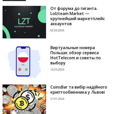
От форума до гиганта.
Lolzteam Market —
крупнейший маркетплейс
аккаунтов
02.06.2026
Виртуальные номера
Польши: обзор сервиса
HotTelecom и советы по
выбору
16.05.2026
CoinsBar та вибір надійного
криптообмінника у Львові
27.01.2026