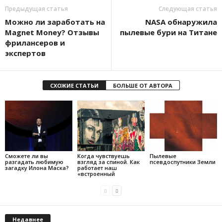
Предыдущая статья
Следующая статья
Можно ли заработать на
NASA обнаружила
Magnet Money? Отзывы
пылевые бури на Титане
фрилансеров и
экспертов
СХОЖИЕ СТАТЬИ
БОЛЬШЕ ОТ АВТОРА
Сможете ли вы
Когда чувствуешь
Пылевые
разгадать любимую
взгляд за спиной. Как
псевдоспутники Земли
загадку Илона Маска?
работает наш
«встроенный
Недавнее