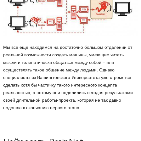
ы
е
т
Мы все еще находимся на достаточно большом отдалении от
е
реальной возможности создать машины, умеющие читать
мысли и телепатически общаться между собой – или
х
осуществлять такое общение между людьми. Однако
н
специалисты из Вашингтонского Университета уже стремятся
сделать хотя бы частичку такого интересного концепта
о
реальностью, а потому они поделились сегодня результатами
своей длительной работы-проекта, которая не так давно
л
подошла к окончанию первого этапа.
о
г