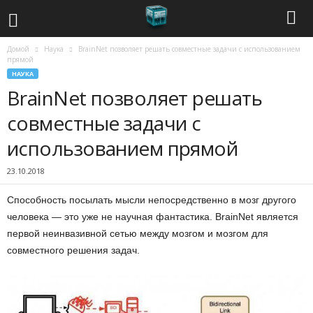
Домой
Наука
BrainNet позволяет решать совместные задачи с использованием
С
прямой
НАУКА
о
BrainNet позволяет решать
в
совместные задачи с
использованием прямой
р
23.10.2018
е
Способность посылать мысли непосредственно в мозг другого
м
человека — это уже не научная фантастика. BrainNet является
первой неинвазивной сетью между мозгом и мозгом для
е
совместного решения задач.
н
н