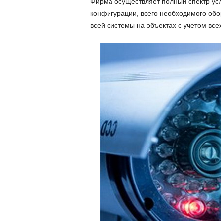
Фирма осуществляет полный спектр усл
е
конфигурации, всего необходимого обо
всей системы на объектах с учетом все
т
е
х
н
о
л
о
г
и