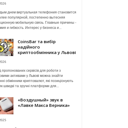
2026
дым днем виртуальная телефония становится
олее популярной, постепенно вытесняя
ционную мобильную связь. Главные причины -
мия и гибкость. Интерес у бизнеса и...
CoinsBar та вибір
надійного
криптообмінника у Львові
2026
 пропонованих сервісів для роботи з
вими активами у Львові можна знайти
нні обмінники криптовалют, які позиціонують
як швидкі та зручні платформи для...
«Воздушный» звук в
«Лавке Макса Верника»
2025