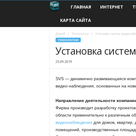
ГЛАВНАЯ
ИНТЕРНЕТ
Т
С
КАРТА САЙТА
о
в
Домой
Технологии
Установка систем видеона
ТЕХНОЛОГИИ
Установка систе
р
е
25.09.2019
м
SVS — динамично развивающаяся комп
видео-наблюдения, основанных на нов
е
н
Направление деятельности компании
Фирма производит разработку проектов
н
области применительно к различным о
видеонаблюдения
для домов, квартир, 
ы
помещений, производственных площаде