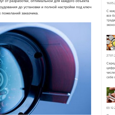
уг от разработки, оптимальной для каждого объекта
16.05.
рудования до установки и полной настройки под ключ
С каж
х пожеланий заказчика.
все б
тради
эконо
27.01.
Серед
цифро
числе
себе 
03.12.