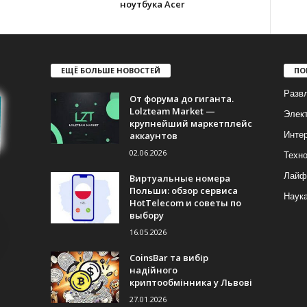
ноутбука Acer
ЕЩЁ БОЛЬШЕ НОВОСТЕЙ
ПО
Разв
От форума до гиганта.
Lolzteam Market —
Элек
крупнейший маркетплейс
аккаунтов
Инте
02.06.2026
Техно
Лайф
Виртуальные номера
Польши: обзор сервиса
Наук
HotTelecom и советы по
выбору
16.05.2026
CoinsBar та вибір
надійного
криптообмінника у Львові
27.01.2026