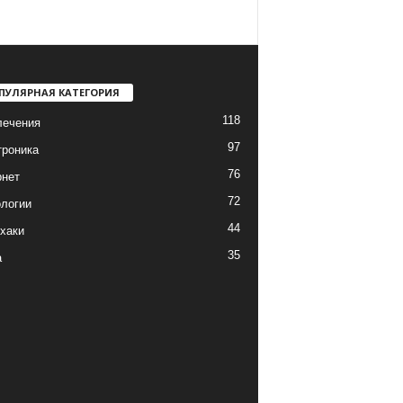
ПУЛЯРНАЯ КАТЕГОРИЯ
118
лечения
97
троника
76
рнет
72
логии
44
хаки
35
а