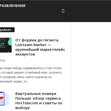
РАЗВЛЕЧЕНИЯ
давнее
От форума до гиганта.
Lolzteam Market —
крупнейший маркетплейс
аккаунтов
2026
вы когда-нибудь задумывались о том, чтобы
ь готовый аккаунт в любимой игре, получить
п к редкому скину, найти подписку на
инговый сервис, то...
Виртуальные номера
Польши: обзор сервиса
HotTelecom и советы по
выбору