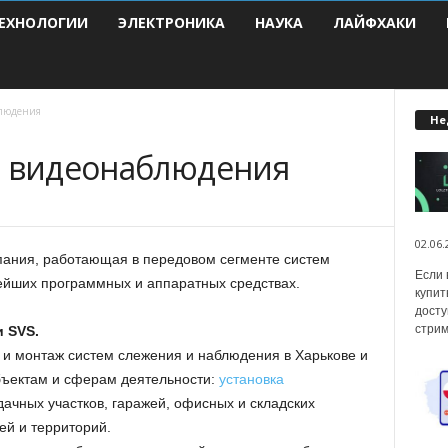
ЕХНОЛОГИИ
ЭЛЕКТРОНИКА
НАУКА
ЛАЙФХАКИ
блюдения
Не
м видеонаблюдения
02.06.
ания, работающая в передовом сегменте систем
Если 
ейших программных и аппаратных средствах.
купит
досту
стрим
 SVS.
 и монтаж систем слежения и наблюдения в Харькове и
бъектам и сферам деятельности:
установка
дачных участков, гаражей, офисных и складских
й и территорий.