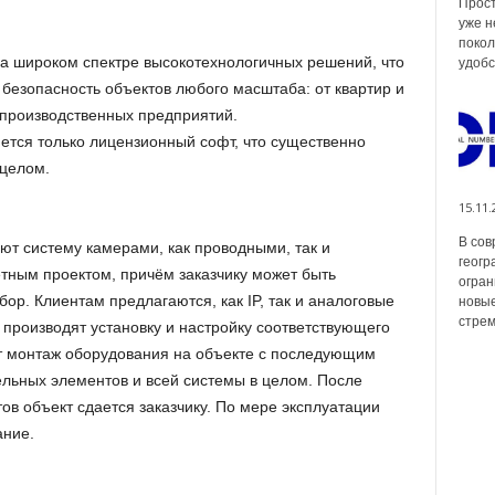
Прост
уже н
покол
а широком спектре высокотехнологичных решений, что
удобс
безопасность объектов любого масштаба: от квартир и
 производственных предприятий.
тся только лицензионный софт, что существенно
 целом.
15.11.
В сов
т систему камерами, как проводными, так и
геогр
етным проектом, причём заказчику может быть
огран
ор. Клиентам предлагаются, как IP, так и аналоговые
новые
стрем
 производят установку и настройку соответствующего
т монтаж оборудования на объекте с последующим
льных элементов и всей системы в целом. После
в объект сдается заказчику. По мере эксплуатации
ание.