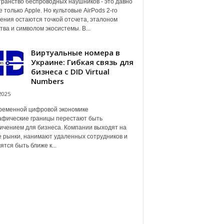
ранство беспроводных наушников - это давно
е только Apple. Но культовые AirPods 2-го
ения остаются точкой отсчета, эталоном
тва и символом экосистемы. В...
Виртуальные номера в
Украине: Гибкая связь для
бизнеса с DID Virtual
Numbers
2025
ременной цифровой экономике
афические границы перестают быть
ичением для бизнеса. Компании выходят на
 рынки, нанимают удаленных сотрудников и
ятся быть ближе к...