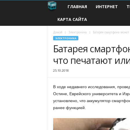
ГЛАВНАЯ
ИНТЕРНЕТ
Т
С
КАРТА САЙТА
о
в
Домой
Электроника
Батарея смартфона может 
ЭЛЕКТРОНИКА
Батарея смартфон
р
что печатают или
е
м
25.10.2018
е
В ходе недавнего исследования, прове
Остине, Еврейского университета и Изр
н
установлено, что аккумулятор смартфо
ранее
функцией.
н
ы