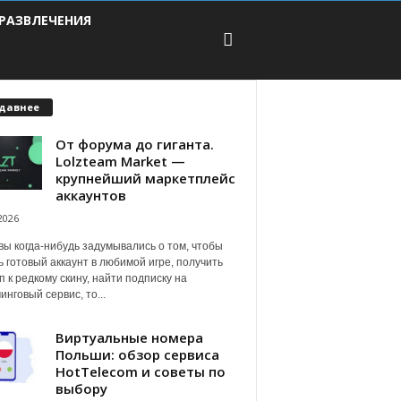
РАЗВЛЕЧЕНИЯ
давнее
От форума до гиганта.
Lolzteam Market —
крупнейший маркетплейс
аккаунтов
2026
вы когда-нибудь задумывались о том, чтобы
ь готовый аккаунт в любимой игре, получить
п к редкому скину, найти подписку на
инговый сервис, то...
Виртуальные номера
Польши: обзор сервиса
HotTelecom и советы по
выбору