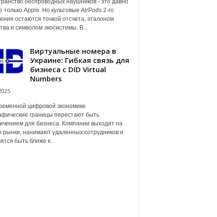
ранство беспроводных наушников - это давно
е только Apple. Но культовые AirPods 2-го
ения остаются точкой отсчета, эталоном
тва и символом экосистемы. В...
Виртуальные номера в
Украине: Гибкая связь для
бизнеса с DID Virtual
Numbers
2025
ременной цифровой экономике
афические границы перестают быть
ичением для бизнеса. Компании выходят на
 рынки, нанимают удаленных сотрудников и
ятся быть ближе к...