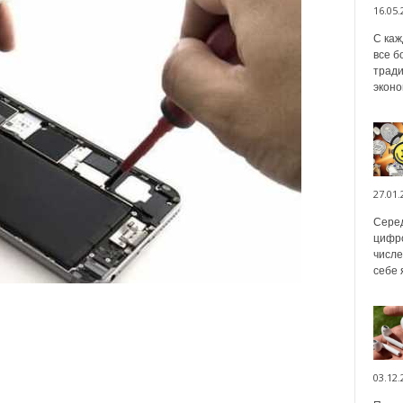
16.05.
С каж
все б
тради
эконо
27.01.
Серед
цифро
числе
себе 
03.12.