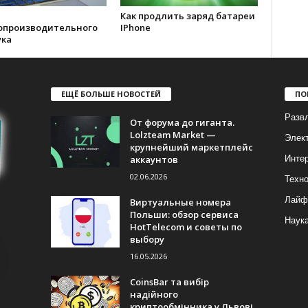
Как продлить заряд батареи
опроизводительного
IPhone
ука
ЕЩЁ БОЛЬШЕ НОВОСТЕЙ
ПО
Разв
От форума до гиганта.
Lolzteam Market —
Элек
крупнейший маркетплейс
аккаунтов
Инте
02.06.2026
Техно
Лайф
Виртуальные номера
Польши: обзор сервиса
Наук
HotTelecom и советы по
выбору
16.05.2026
CoinsBar та вибір
надійного
криптообмінника у Львові