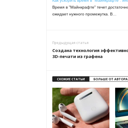
Как ускорить время в "Майнкрафте": ин
Время в "Майнкрафте" течет достаточн
ожидает нужного промежутка. В…
Предыдущая статья
Создана технология эффективн
3D-печати из графена
СХОЖИЕ СТАТЬИ
БОЛЬШЕ ОТ АВТОРА