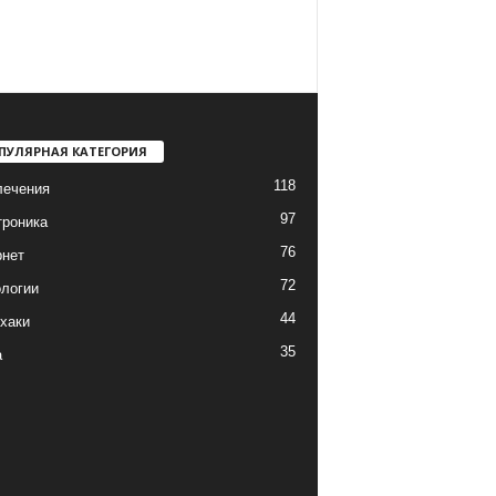
ПУЛЯРНАЯ КАТЕГОРИЯ
118
лечения
97
троника
76
рнет
72
логии
44
хаки
35
а