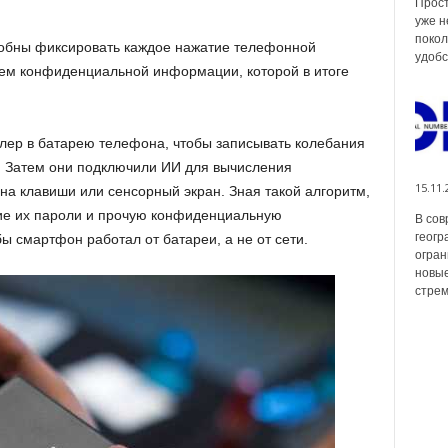
Прост
уже н
покол
особны фиксировать каждое нажатие телефонной
удобс
ъем конфиденциальной информации, которой в итоге
лер в батарею телефона, чтобы записывать колебания
и. Затем они подключили ИИ для вычисления
15.11.
на клавиши или сенсорный экран. Зная такой алгоритм,
ие их пароли и прочую конфиденциальную
В сов
геогр
 смартфон работал от батареи, а не от сети.
огран
новые
стрем