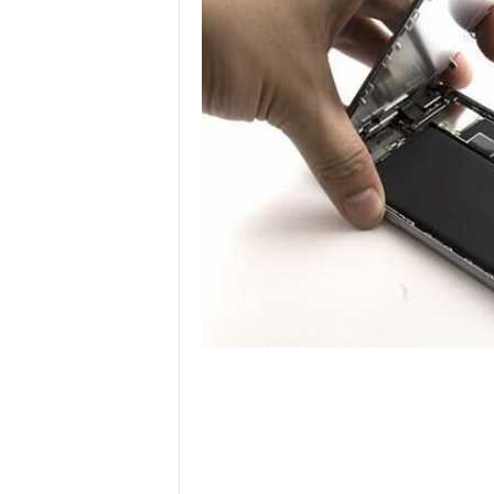
е
т
е
х
н
о
л
о
г
и