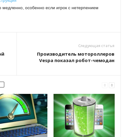
струкция
о медленно, особенно если игрок с нетерпением
Следующая статья
ой
Производитель мотороллеров
Vespa показал робот-чемодан