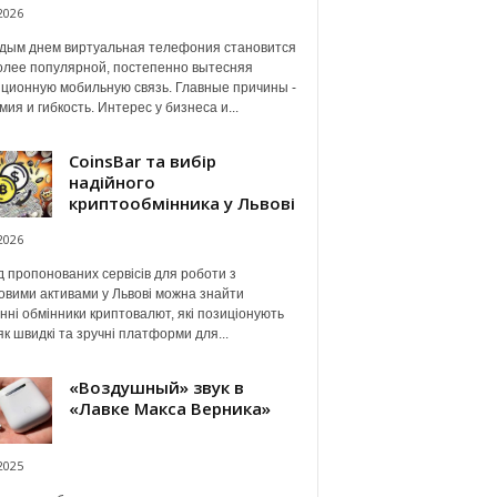
2026
дым днем виртуальная телефония становится
олее популярной, постепенно вытесняя
ционную мобильную связь. Главные причины -
мия и гибкость. Интерес у бизнеса и...
CoinsBar та вибір
надійного
криптообмінника у Львові
2026
 пропонованих сервісів для роботи з
вими активами у Львові можна знайти
нні обмінники криптовалют, які позиціонують
як швидкі та зручні платформи для...
«Воздушный» звук в
«Лавке Макса Верника»
2025