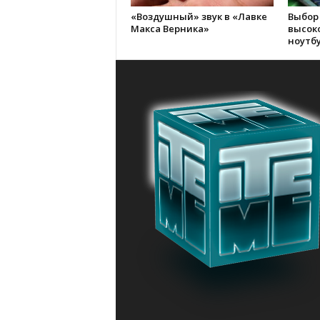
«Воздушный» звук в «Лавке
Выбор
Макса Верника»
высок
ноутб