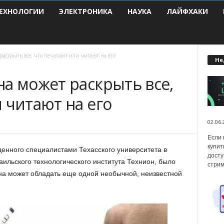
ЕХНОЛОГИИ
ЭЛЕКТРОНИКА
НАУКА
ЛАЙФХАКИ
раскрыть все, что печатают или читают на его
Не
а может раскрыть все,
 читают на его
02.06.
Если 
купит
денного специалистами Техасского университета в
досту
аильского технологического института Технион, было
стрим
на может обладать еще одной необычной, неизвестной