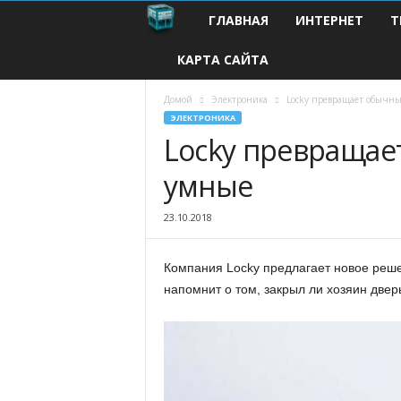
ГЛАВНАЯ
ИНТЕРНЕТ
Т
С
КАРТА САЙТА
о
в
Домой
Электроника
Locky превращает обычн
ЭЛЕКТРОНИКА
Locky превращае
р
умные
е
м
23.10.2018
е
Компания Locky предлагает новое реш
напомнит о том, закрыл ли хозяин двер
н
н
ы