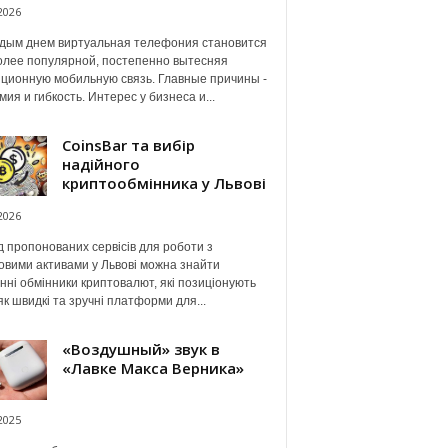
2026
дым днем виртуальная телефония становится
олее популярной, постепенно вытесняя
ционную мобильную связь. Главные причины -
мия и гибкость. Интерес у бизнеса и...
CoinsBar та вибір
надійного
криптообмінника у Львові
2026
 пропонованих сервісів для роботи з
вими активами у Львові можна знайти
нні обмінники криптовалют, які позиціонують
як швидкі та зручні платформи для...
«Воздушный» звук в
«Лавке Макса Верника»
2025