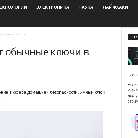
ЕХНОЛОГИИ
ЭЛЕКТРОНИКА
НАУКА
ЛАЙФХАКИ
ые ключи в умные
Не
т обычные ключи в
02.06.
Если 
купит
ение в сфере домашней безопасности. Умный ключ
досту
ь.
стрим