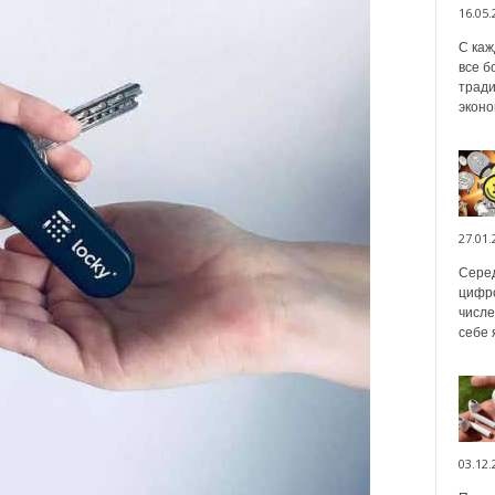
16.05.
С каж
все б
тради
эконо
27.01.
Серед
цифро
числе
себе 
03.12.