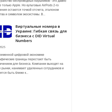
ранство беспроводных наушников - это давно
е только Apple. Но культовые AirPods 2-го
ения остаются точкой отсчета, эталоном
тва и символом экосистемы. В...
Виртуальные номера в
Украине: Гибкая связь для
бизнеса с DID Virtual
Numbers
2025
ременной цифровой экономике
афические границы перестают быть
ичением для бизнеса. Компании выходят на
 рынки, нанимают удаленных сотрудников и
ятся быть ближе к...