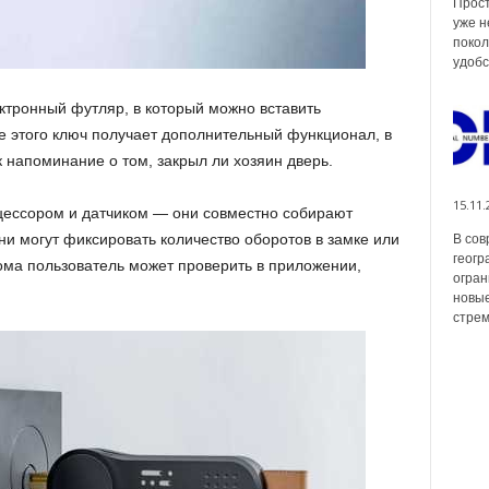
Прост
уже н
покол
удобс
тронный футляр, в который можно вставить
е этого ключ
получает дополнительный функционал, в
 напоминание о том, закрыл ли хозяин дверь.
15.11.
ессором и датчиком — они совместно собирают
ни могут фиксировать количество оборотов в замке или
В сов
геогр
 дома пользователь может проверить в приложении,
огран
новые
стрем