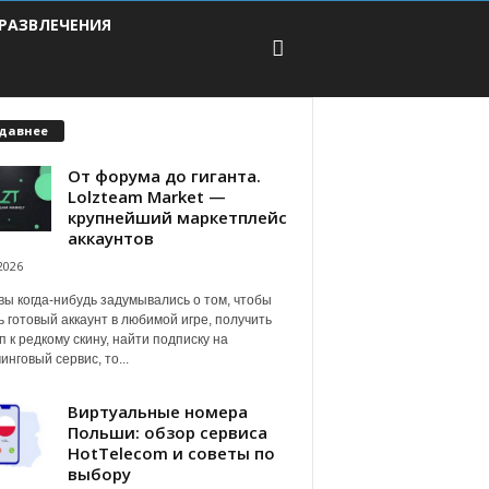
РАЗВЛЕЧЕНИЯ
давнее
От форума до гиганта.
Lolzteam Market —
крупнейший маркетплейс
аккаунтов
2026
вы когда-нибудь задумывались о том, чтобы
ь готовый аккаунт в любимой игре, получить
п к редкому скину, найти подписку на
инговый сервис, то...
Виртуальные номера
Польши: обзор сервиса
HotTelecom и советы по
выбору