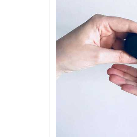
е
т
е
х
н
о
л
о
г
и