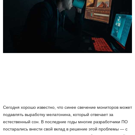
ы
е
т
е
х
н
о
л
Сегодня хорошо известно, что синее свечение мониторов может
о
подавлять
выработку мелатонина, который отвечает за
естественный сон. В последние годы многие разработчики ПО
г
постарались внести свой вклад в решение этой проблемы — с