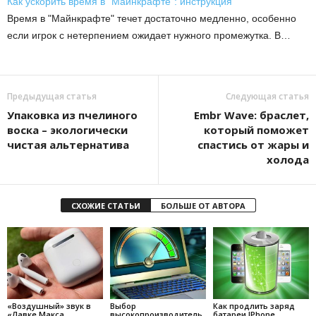
Как ускорить время в "Майнкрафте": инструкция
Время в "Майнкрафте" течет достаточно медленно, особенно
если игрок с нетерпением ожидает нужного промежутка. В…
Предыдущая статья
Следующая статья
Упаковка из пчелиного
Embr Wave: браслет,
воска – экологически
который поможет
чистая альтернатива
спастись от жары и
холода
СХОЖИЕ СТАТЬИ
БОЛЬШЕ ОТ АВТОРА
«Воздушный» звук в
Выбор
Как продлить заряд
«Лавке Макса
высокопроизводитель
батареи IPhone