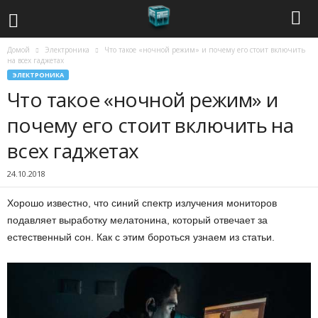
Домой
Электроника
Что такое «ночной режим» и почему его стоит включить
С
на всех гаджетах
ЭЛЕКТРОНИКА
о
Что такое «ночной режим» и
в
почему его стоит включить на
всех гаджетах
р
24.10.2018
е
Хорошо известно, что синий спектр излучения мониторов
м
подавляет выработку мелатонина, который отвечает за
естественный сон. Как с этим бороться узнаем из статьи.
е
н
н