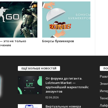
— это не только
Бонусы букмекеров
ечение
ЕЩЁ БОЛЬШЕ НОВОСТЕЙ
ПО
Разв
От форума до гиганта.
Lolzteam Market —
Элек
крупнейший маркетплейс
аккаунтов
Инте
02.06.2026
Техно
Лайф
Виртуальные номера