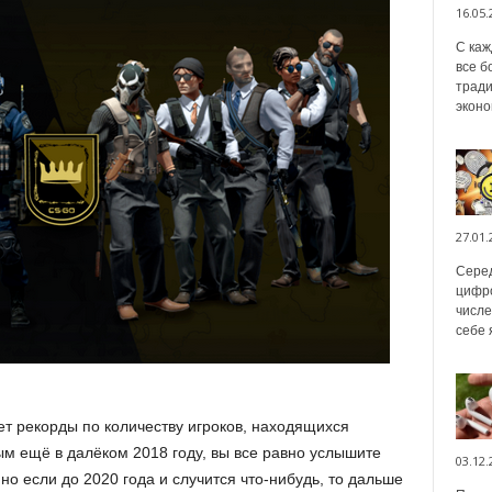
16.05.
С каж
все б
тради
эконо
27.01.
Серед
цифро
числе
себе 
ет рекорды по количеству игроков, находящихся
м ещё в далёком 2018 году, вы все равно услышите
03.12.
 но если до 2020 года и случится что-нибудь, то дальше