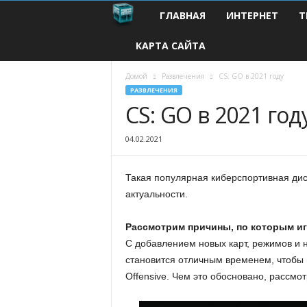
ГЛАВНАЯ
ИНТЕРНЕТ
Т
С
КАРТА САЙТА
о
в
Домой
Развлечения
CS: GO в 2021 году
РАЗВЛЕЧЕНИЯ
CS: GO в 2021 год
р
е
04.02.2021
м
Такая популярная киберспортивная дис
актуальности.
е
н
Рассмотрим причины, по которым игр
С добавлением новых карт, режимов и 
н
становится отличным временем, чтобы в
Offensive. Чем это обосновано, рассмо
ы