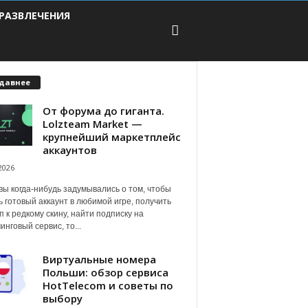
РАЗВЛЕЧЕНИЯ
давнее
От форума до гиганта.
Lolzteam Market —
крупнейший маркетплейс
аккаунтов
2026
вы когда-нибудь задумывались о том, чтобы
ь готовый аккаунт в любимой игре, получить
п к редкому скину, найти подписку на
инговый сервис, то...
Виртуальные номера
Польши: обзор сервиса
HotTelecom и советы по
выбору