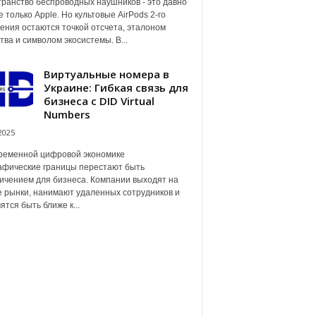
ранство беспроводных наушников - это давно
е только Apple. Но культовые AirPods 2-го
ения остаются точкой отсчета, эталоном
тва и символом экосистемы. В...
Виртуальные номера в
Украине: Гибкая связь для
бизнеса с DID Virtual
Numbers
2025
ременной цифровой экономике
афические границы перестают быть
ичением для бизнеса. Компании выходят на
 рынки, нанимают удаленных сотрудников и
ятся быть ближе к...