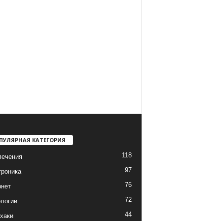
ПУЛЯРНАЯ КАТЕГОРИЯ
118
лечения
97
троника
76
рнет
72
логии
44
хаки