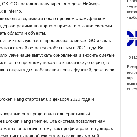
Прост
, CS: GO настолько популярен, что даже Неймар-
уже н
 в Inferno.
покол
удобс
обновление видимости после проблем с камуфляжем
ддержки режима повторного приема и отладки системы
ать области и объекты.
ать значительную часть профессионалов CS: GO и часть
ользователей остается стабильным в 2021 году. Во
дило Valve чаще выпускать обновления и вносить смелые
15.11.
 хотя он по-прежнему похож на классическую серию, в
В сов
 явно открыта для добавления новых функций, даже если
геогр
огран
новые
стрем
oken Fang стартовала 3 декабря 2020 года и
и картами она представила альтернативный
в Broken Fang Premier. Эта система позволяет нам
а матча, аналогично тому, как профи играют в турнирах.
осматривать подробную статистику ваших матчей,