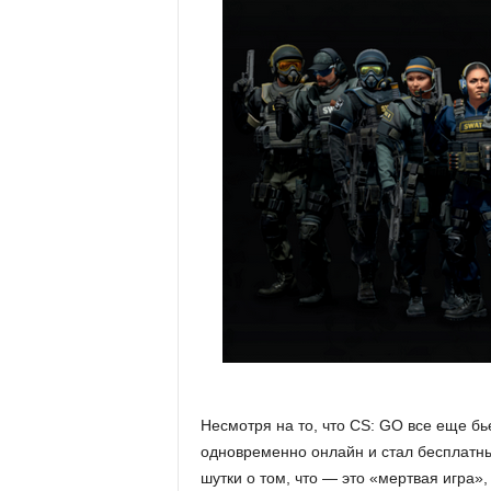
е
т
е
х
н
о
л
о
г
Несмотря на то, что CS: GO все еще бь
и
одновременно онлайн и стал бесплатны
шутки о том, что — это «мертвая игра»,