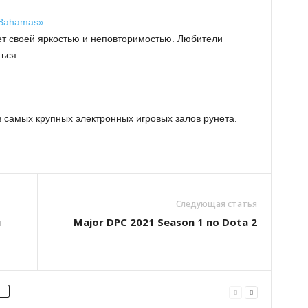
 Bahamas»
яет своей яркостью и неповторимостью. Любители
ться…
з самых крупных электронных игровых залов рунета.
Следующая статья
й
Major DPC 2021 Season 1 по Dota 2