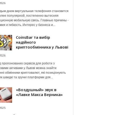
2026
дым днем виртуальная телефония становится
олее популярной, постепенно вытесняя
ционную мобильную связь. Главные причины -
мия и гибкость. Интерес у бизнеса и...
CoinsBar та вибір
надійного
криптообмінника у Львові
2026
 пропонованих сервісів для роботи з
вими активами у Львові можна знайти
нні обмінники криптовалют, які позиціонують
як швидкі та зручні платформи для...
«Воздушный» звук в
«Лавке Макса Верника»
2025