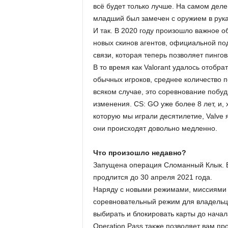
и
всё будет только лучше. На самом деле
младший был замечен с оружием в руках
И так. В 2020 году произошло важное 
новых скинов агентов, официальной по
связи, которая теперь позволяет пингов
В то время как Valorant удалось отобр
обычных игроков, среднее количество п
всяком случае, это соревнование побу
изменения. CS: GO уже более 8 лет, и,
которую мы играли десятилетие, Valve
они происходят довольно медленно.
Что произошло недавно?
Запущена операция Сломанный Клык. Br
продлится до 30 апреля 2021 года.
Наряду с новыми режимами, миссиями 
соревновательный режим для владельце
выбирать и блокировать карты до начал
Operation Pass также позволяет вам пр