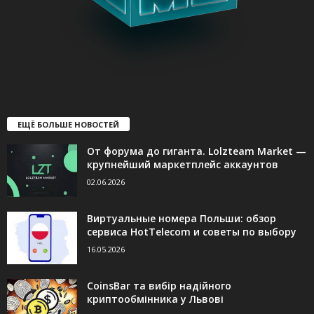
ЕЩЁ БОЛЬШЕ НОВОСТЕЙ
От форума до гиганта. Lolzteam Market —
крупнейший маркетплейс аккаунтов
02.06.2026
Виртуальные номера Польши: обзор
сервиса HotTelecom и советы по выбору
16.05.2026
CoinsBar та вибір надійного
криптообмінника у Львові