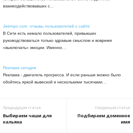
взаимодействовавших с…
Jeempo.com: отзывы пользователей о сайте
В Сети есть немало пользователей, привыкших
руководствоваться только здравым смыслом и вовремя
«выключать» эмоции. Именно…
Реклама сегодня
Реклама - двигатель прогресса. И если раньше можно было
обойтись яркой вывеской и несколькими тысячами…
Предыдущая статья
Следующая статья
Выбираем чаши для
Подбираем доменное
кальяна
имя