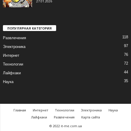
27.01.2026
ПОПУЛЯРНАЯ КАТЕГОРИЯ
118
Развлечения
97
Электроника
76
Интернет
72
Технологии
44
Лайфхаки
35
Наука
Главная
Интернет
Технологии
Электроника
Наука
Лайфхаки
Развлечения
Карта сайта
© 2022 it-me.com.ua