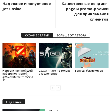
Надежное и популярное
Качественные лендинг-
Jet Casino
page и promo-ролики
для привлечения
клиентов
СХОЖИЕ СТАТЬИ
БОЛЬШЕ ОТ АВТОРА
Новости крупнейшей
CS:GO — это не только
Бонусы букмекеров
киберспортивной
развлечение
дисциплины — «Dota
2»
Недавнее