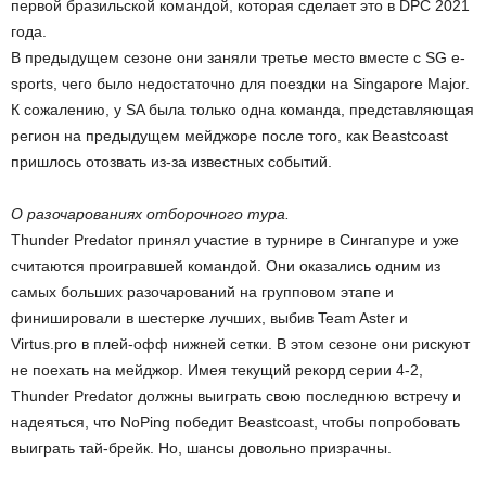
первой бразильской командой, которая сделает это в DPC 2021
года.
В предыдущем сезоне они заняли третье место вместе с SG e-
sports, чего было недостаточно для поездки на Singapore Major.
К сожалению, у SA была только одна команда, представляющая
регион на предыдущем мейджоре после того, как Beastcoast
пришлось отозвать из-за известных событий.
О разочарованиях отборочного тура.
Thunder Predator принял участие в турнире в Сингапуре и уже
считаются проигравшей командой. Они оказались одним из
самых больших разочарований на групповом этапе и
финишировали в шестерке лучших, выбив Team Aster и
Virtus.pro в плей-офф нижней сетки. В этом сезоне они рискуют
не поехать на мейджор. Имея текущий рекорд серии 4-2,
Thunder Predator должны выиграть свою последнюю встречу и
надеяться, что NoPing победит Beastcoast, чтобы попробовать
выиграть тай-брейк. Но, шансы довольно призрачны.