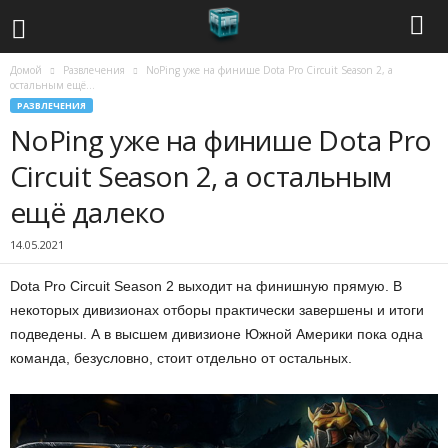
Домой
Развлечения
NoPing уже на финише Dota Pro Circuit Season 2, а
С
остальным ещё...
РАЗВЛЕЧЕНИЯ
о
NoPing уже на финише Dota Pro
в
Circuit Season 2, а остальным
ещё далеко
р
14.05.2021
е
Dota Pro Circuit Season 2 выходит на финишную прямую. В
м
некоторых дивизионах отборы практически завершены
и итоги
подведены. А в высшем дивизионе Южной Америки пока одна
е
команда, безусловно, стоит отдельно от остальных.
н
н