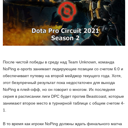
ы
е
т
е
х
После чистой победы в среду над Team Unknown, команда
NoPing e-sports занимает лидирующие позиции со счетом 6:0 и
н
обеспечивает путевку на второй мейджор текущего года. Хотя,
о
этот безупречный результат пока недостаточен для выхода
NoPing в плей-офф, но он говорит о многом. Их последняя
л
серия в расписании лиги DPC будет против Beastcoast, которые
занимают второе место в турнирной таблице с общим счетом 4-
о
1.
г
В то время как игроки NoPing должны ждать финального матча