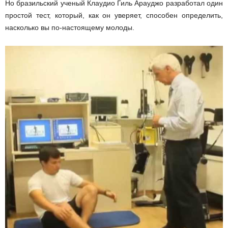
Но бразильский
ученый Клаудио Гиль Арауджо разработал один
ы
простой тест, который, как он уверяет, способен определить,
насколько вы по-настоящему молоды.
е
т
е
х
н
о
л
о
г