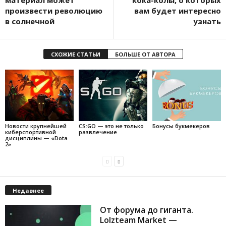
материал может
кока-колы, о которых
произвести революцию
вам будет интересно
в солнечной
узнать
СХОЖИЕ СТАТЬИ
БОЛЬШЕ ОТ АВТОРА
Новости крупнейшей
CS:GO — это не только
Бонусы букмекеров
киберспортивной
развлечение
дисциплины — «Dota
2»
Недавнее
От форума до гиганта.
Lolzteam Market —