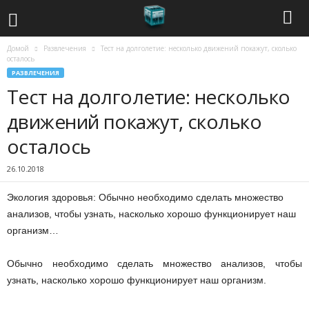
Домой
Развлечения
Тест на долголетие: несколько движений покажут, сколько
С
осталось
РАЗВЛЕЧЕНИЯ
о
Тест на долголетие: несколько
в
движений покажут, сколько
осталось
р
26.10.2018
е
Экология здоровья: Обычно необходимо сделать множество
м
анализов, чтобы узнать, насколько хорошо функционирует наш
организм…
е
н
Обычно необходимо сделать множество анализов, чтобы
узнать, насколько хорошо функционирует наш организм.
н