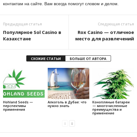
контактам на сайте. Вам всегда помогут словом и делом.
Предыдущая статья
Следующая статья
Популярное Sol Casino в
Rox Casino — отличное
Казахстане
место для развлечений
СХОЖИЕ СТАТЬИ
БОЛЬШЕ ОТ АВТОРА
Hohland Seeds —
Алкоголь в Дубае: что
Конопляные батареи
перспективы
нужно знать
— многочисленные
применения
преимущества и
применение