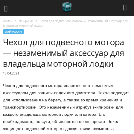
Домой
Лайфхаки
Чехол для подвесного мотора — незаменимый аксессуар для
С
владельца моторной лодки
ЛАЙФХАКИ
о
Чехол для подвесного мотора
в
— незаменимый аксессуар для
владельца моторной лодки
р
13.04.2021
е
Чехол для подвесного мотора является неотъемлемым
м
аксессуаром для защиты лодочного двигателя. Чехол подходит
для использования на берегу, а так же во время хранения и
е
транспортировки.
Это незаменимый атрибут экипировки для
н
каждого владельца моторной лодки или катера. Его
необходимость, по сути, объясняется очень просто. Чехол
н
защищает подвесной мотор от дождя, грязи, возможных