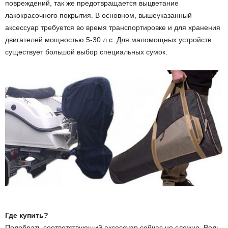
повреждений, так же предотвращается выцветание
ы
лакокрасочного покрытия. В основном, вышеуказанный
аксессуар требуется во время транспортировке и для хранения
е
двигателей мощностью 5-30 л.с. Для маломощных устройств
существует большой выбор специальных сумок.
т
е
х
н
о
л
о
г
Где купить?
Подобрать соответствующий аксессуар сейчас не сложно. Ведь