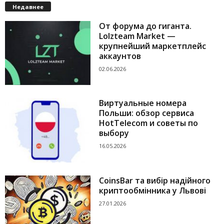
Недавнее
От форума до гиганта.
Lolzteam Market —
крупнейший маркетплейс
аккаунтов
02.06.2026
Виртуальные номера
Польши: обзор сервиса
HotTelecom и советы по
выбору
16.05.2026
CoinsBar та вибір надійного
криптообмінника у Львові
27.01.2026