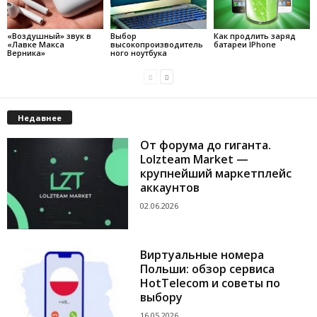
«Воздушный» звук в
Выбор
Как продлить заряд
«Лавке Макса
высокопроизводитель
батареи IPhone
Верника»
ного ноутбука
Недавнее
От форума до гиганта.
Lolzteam Market —
крупнейший маркетплейс
аккаунтов
02.06.2026
Виртуальные номера
Польши: обзор сервиса
HotTelecom и советы по
выбору
16.05.2026