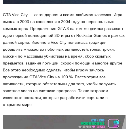
ы
GTA Vice City — легендарная и всеми любимая классика. Игра
е
вышла в 2003 на консолях и в 2004 году на персональных
компьютерах. Продолжение GTA 3 на том же движке развивает
т
идеи первой полноценной 3D-игры от Rockstar Games в рамках
данной серии. Именно в Vice City появилась традиция
е
добавлять
множество побочных активностей: гонки, трюки,
миссии по массовым убийствам на время, сбор скрытых
х
предметов, задания полиции, скорой помощи и многое другое.
н
Все этого необходимо сделать, чтобы игроку зачлось
прохождение GTA Vice City на 100 %. Рассмотрим все
о
активности, которые обязательны для того, чтобы получить
заветное число на счетчике прогресса. Также затронем
л
известные пасхалки, которые разработчики спрятали в
открытом мире.
о
г